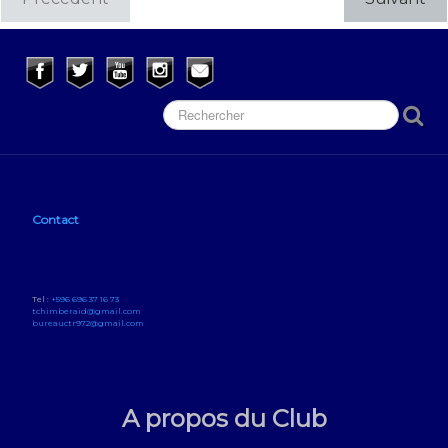
Contact
Tel :
+596 696 37 16 73
tchimberaid@gmail.com
bureauctr972@gmail.com
A propos du Club