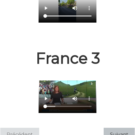
France 3
Précédent
Suivant