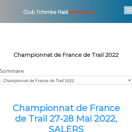
Club Tchimbe Raid
Martinique
Accueil
Le Club
▼
Les Courses
▼
Championnat de France de Trail 2022
Photo / Video
▼
Sommaire
Actu
Archives
▼
Championnat de France
de Trail 27-28 Mai 2022,
SALERS