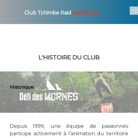
Club Tchimbe Raid
Martinique
Accueil
Le Club
▼
Les Courses
▼
L'HISTOIRE DU CLUB
Photo / Video
▼
Actu
Historique
Archives
▼
Depuis 1999, une équipe de passionnés
participe activement à l’animation du territoire