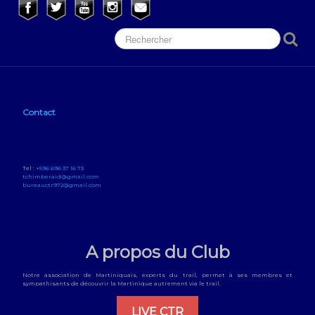
Contact
Tel :
+596 696 37 16 73
tchimberaid@gmail.com
bureauctr972@gmail.com
A propos du Club
Notre association de Martiniquais, experts du trail, permet à ses membres et
sympathisants de découvrir la Martinique autrement via le trail.
LIVE CTR