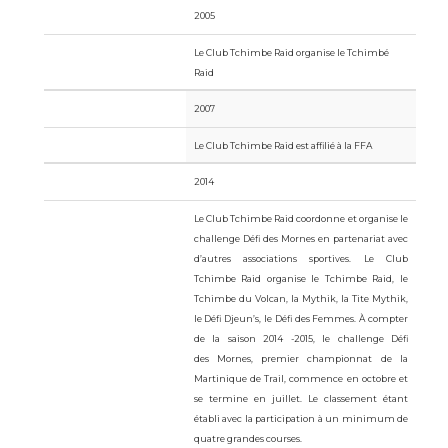
2005
Le Club Tchimbe Raid organise le Tchimbé
Raid
2007
Le Club Tchimbe Raid est affilié à la FFA
2014
Le Club Tchimbe Raid coordonne et organise le
challenge
Défi des Mornes en partenariat avec
d’autres
associations
sportives. Le Club
Tchimbe Raid
organise
le Tchimbe Raid, le
Tchimbe du Volcan,
la
Mythik, la Tite Mythik,
le Défi Djeun’s, le Défi
des
Femmes. À compter
de la saison 2014 -2015,
le
challenge Défi
des Mornes, premier
championnat de
la
Martinique de Trail,
commence en
octobre et
se termine en juillet. Le
classement étant
établi avec la participation à un minimum de
quatre grandes courses.