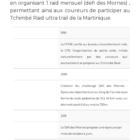
en organisant 1 raid mensuel (defi des Mornes) ,
permettant ainsi aux coureurs de participer au
Tchimbé Raid ultra trail de la Martinique.
1999
La FFME confie au bureau nouvellement créé,
le CTR, l’organisation de petits raids, initiés
naturellement par des coureurs qui
souhaitaient se préparer au Tchimbé Raid.
2000
Création du challenge Défi des Mornes :
Épreuves réparties
tout au long de l’année sous
forme de raids pédestres
de 15
à 45 km avec un
dénivelé positif d’au moins
700m.
2001
Le Défi des Mornes propose une épreuve par
mois de octobre à juin.